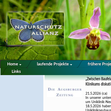
Home
laufende Projekte
frühere Proj
Links
„Zwischen Baufeld
Klinikums diskuti
21.5.2026 (ca)
In unserer unte
um Uniklinik-Ne
18.5.2026 haben
Uniklinikneuba