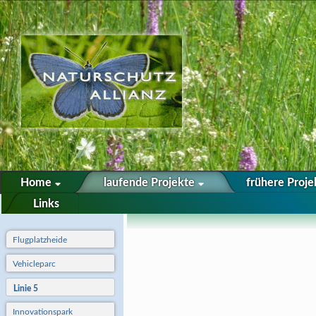
Home
laufende Projekte
frühere Proj
Links
Sie sind hier:
Start
»
Laufende Projekte
»
Linie 5
Flugplatzheide
Vehicleparc
Linie 5
Innovationspark