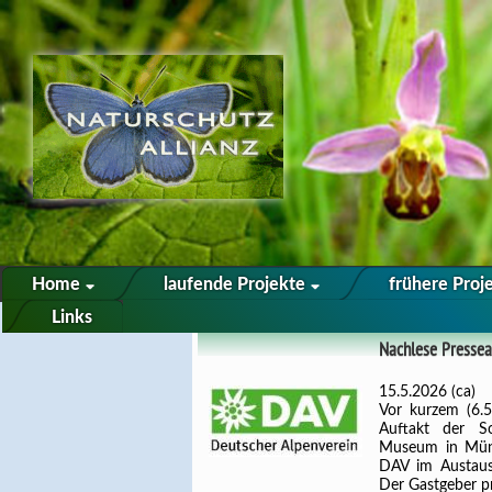
Home
laufende Projekte
frühere Proj
Links
Nachlese Presse
15.5.2026 (ca)
Vor kurzem (6.5
Auftakt der S
Museum in Münc
DAV im Austausc
Der Gastgeber p