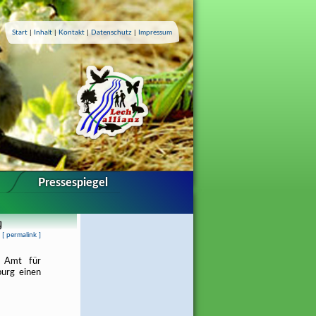
Start
|
Inhalt
|
Kontakt
|
Datenschutz
|
Impressum
Pressespiegel
g
[
permalink
]
 Amt für
burg einen