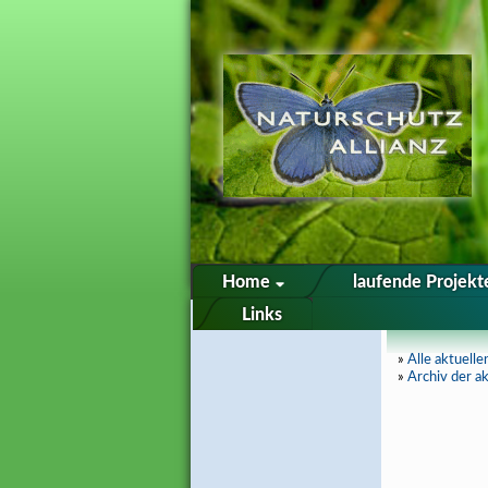
Home
laufende Projek
Links
»
Alle aktuell
»
Archiv der a