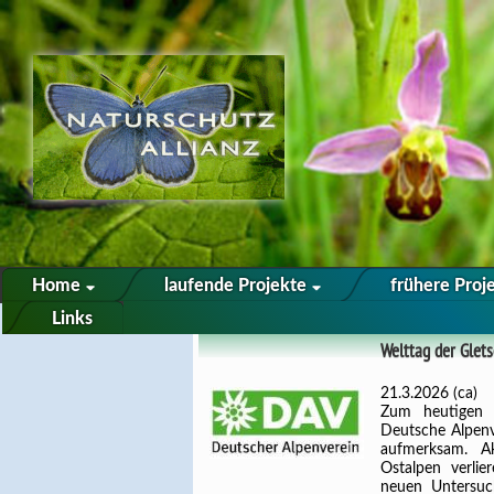
Home
laufende Projekte
frühere Proj
Links
Welttag der Glet
21.3.2026 (ca)
Zum heutigen 
Deutsche Alpenv
aufmerksam. Ak
Ostalpen verli
neuen Untersuc