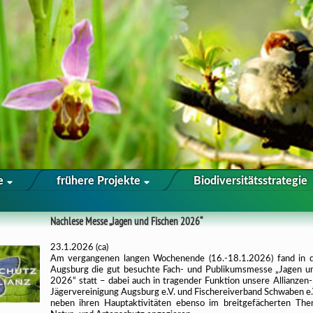
te
frühere Projekte
Biodiversitätsstrategie
Nachlese Messe „Jagen und Fischen 2026“
23.1.2026 (ca)
Am vergangenen langen Wochenende (16.-18.1.2026) fand in 
Augsburg die gut besuchte Fach- und Publikumsmesse „Jagen u
2026“ statt – dabei auch in tragender Funktion unsere Allianzen-
Jägervereinigung Augsburg e.V. und Fischereiverband Schwaben e.V.
neben ihren Hauptaktivitäten ebenso im breitgefächerten Th