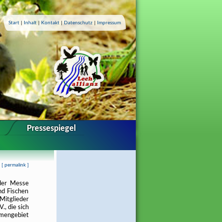
Start
|
Inhalt
|
Kontakt
|
Datenschutz
|
Impressum
Pressespiegel
[
permalink
]
der Messe
nd Fischen
Mitglieder
, die sich
emengebiet