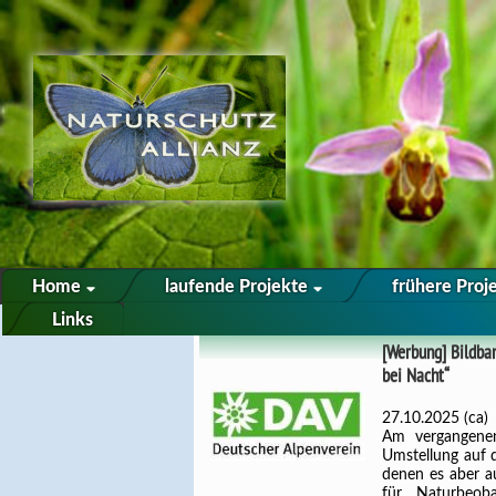
Home
laufende Projekte
frühere Proj
Links
[Werbung] Bildban
bei Nacht“
27.10.2025 (ca)
Am vergangenen
Umstellung auf d
denen es aber au
für Naturbeoba