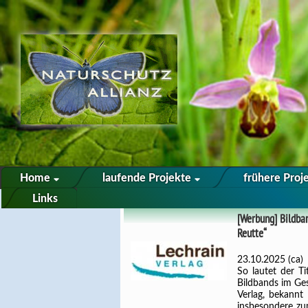
Home
laufende Projekte
frühere Proj
Links
[Werbung] Bildba
Reutte“
23.10.2025 (ca)
So lautet der 
Bildbands im Ge
Verlag, bekannt
insbesondere zu