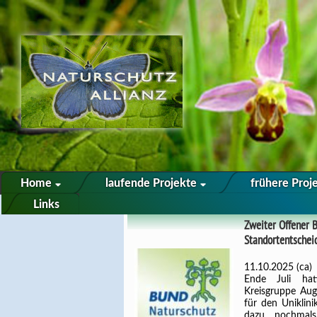
Home
laufende Projekte
frühere Proj
Links
Zweiter Offener B
Standortentschei
11.10.2025 (ca)
Ende Juli hat
Kreisgruppe Aug
für den Uniklin
dazu nochmals