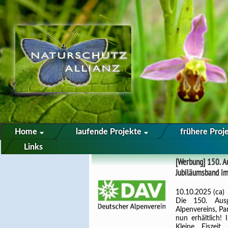
Home
laufende Projekte
frühere Proj
Links
[Werbung] 150. A
Jubiläumsband im
10.10.2025 (ca)
Die 150. Ausg
Alpenvereins, Pa
nun erhältlich!
Kleine Eiszei