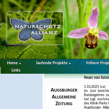
Home
laufende Projekte
frühere Proj
Links
Neues vom Ratsb
1.10.2025 (ca)
Im Juni bericht
Ratsbegehren zu
hat (vgl. nochma
des Klinik-Parks
Augsburger Allg