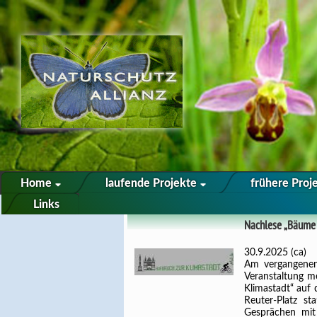
Home
laufende Projekte
frühere Proj
Links
Nachlese „Bäume 
30.9.2025 (ca)
Am vergangenen
Veranstaltung m
Klimastadt“ auf
Reuter-Platz st
Gesprächen mit