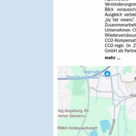
Verminderungsma
Blick voraussc
Ausgleich verbl
„by fair means“.
Zusammenarbe
Unternehmen CO
Wiedervernässu
CO2-Kompensatio
CO2-regio (in 
GmbH als Partne
mehr ...