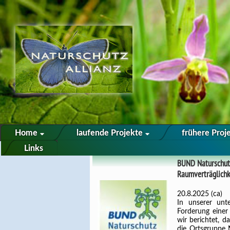
Home
laufende Projekte
frühere Proj
Links
BUND Naturschutz
Raumverträglichke
20.8.2025 (ca)
In unserer unt
Forderung einer
wir berichtet, 
die Ortsgruppe 