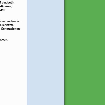
4 eindeutig
dkreisen,
 des
eine/-verbände –
allerletzte
en Generationen
ehmen.