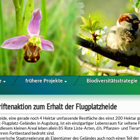
te
frühere Projekte
Biodiversitätsstrategie
»
Flugplatzheide
iftenaktion zum Erhalt der Flugplatzheide
eide, eine gerade noch 4 Hektar umfassende Restfläche des einst 200 Hektar 
Flugplatz-Geländes in Augsburg, ist ein einzigartiger Lebensraum für seltene 
diesem kleinen Areal leben allein 85 Rote Liste-Arten, d.h. Pflanzen- und Tierar
ihrem Fortbestand bedroht sind.
ayerische Staatsregierung als Eigentümer des Geländes auch noch einen Teil der