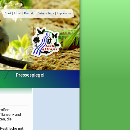
Start
|
Inhalt
|
Kontakt
|
Datenschutz
|
Impressum
Pressespiegel
großen
Pflanzen- und
ten, die
 Restfläche mit