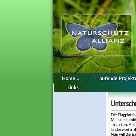
Home
laufende Projek
Links
Sie sind hier:
Start
Unterschr
Die Flugplatzh
Messerschmitt-
Tierarten. Auf 
landesweit in 
Nun will die B